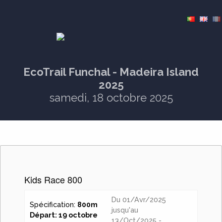
EcoTrail Funchal - Madeira Island
2025
samedi, 18 octobre 2025
Kids Race 800
Du 01/Avr/2025
Spécification:
800m
jusqu'au
Départ: 19 octobre
13/Oct/2025 -