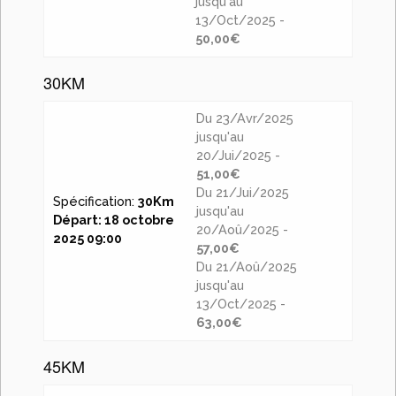
jusqu'au
13/Oct/2025 -
50,00€
30KM
Du 23/Avr/2025
jusqu'au
20/Jui/2025 -
51,00€
Du 21/Jui/2025
Spécification:
30Km
jusqu'au
Départ: 18 octobre
20/Aoû/2025 -
2025 09:00
57,00€
Du 21/Aoû/2025
jusqu'au
13/Oct/2025 -
63,00€
45KM